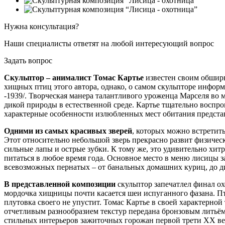
Нужна консультация?
Наши специалисты ответят на любой интересующий вопрос
Задать вопрос
Скульптор – анималист Томас Картье
известен своим обширн
хищных птиц этого автора, однако, о самом скульпторе информа
-1939/. Творческая манера талантливого уроженца Марселя во
дикой природы в естественной среде. Картье тщательно воспр
характерные особенности излюбленных мест обитания предста
Одними из самых красивых зверей
, которых можно встретит
Этот относительно небольшой зверь прекрасно развит физически
сильные лапы и острые зубки. К тому же, это удивительно хит
питаться в любое время года. Основное место в меню лисицы 
всевозможных пернатых – от банальных домашних куриц, до дик
В представленной композиции
скульптор запечатлел финал ох
мордочка хищницы почти касается шеи испуганного фазана. Пти
плутовка своего не упустит. Томас Картье в своей характерно
отчетливым разнообразием текстур передана бронзовым литьё
стильных интерьеров зажиточных горожан первой трети XX ве