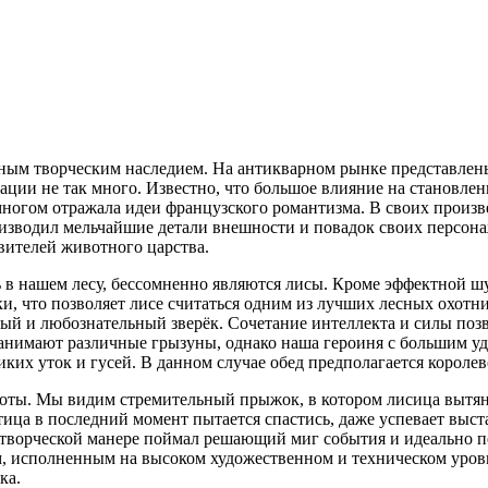
ым творческим наследием. На антикварном рынке представлены
ции не так много. Известно, что большое влияние на становлени
 многом отражала идеи французского романтизма. В своих произ
оизводил мельчайшие детали внешности и повадок своих персона
вителей животного царства.
ь в нашем лесу, бессомненно являются лисы. Кроме эффектной 
, что позволяет лисе считаться одним из лучших лесных охотник
рый и любознательный зверёк. Сочетание интеллекта и силы поз
занимают различные грызуны, однако наша героиня с большим у
их уток и гусей. В данном случае обед предполагается королев
оты. Мы видим стремительный прыжок, в котором лисица вытяну
ца в последний момент пытается спастись, даже успевает выста
й творческой манере поймал решающий миг события и идеально п
м, исполненным на высоком художественном и техническом уро
ка.