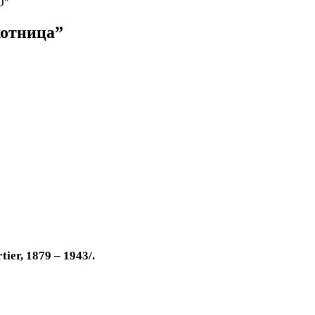
О"
хотница”
er, 1879 – 1943/.