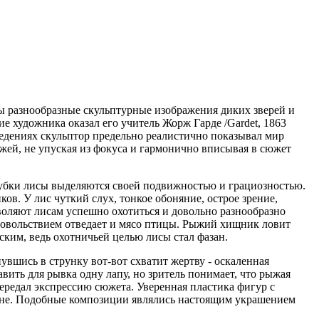
 разнообразные скульптурные изображения диких зверей и
е художника оказал его учитель Жорж Гарде /Gardet, 1863
ведениях скульптор предельно реалистично показывал мир
жей, не упуская из фокуса и гармонично вписывая в сюжет
шубки лисы выделяются своей подвижностью и грациозностью.
ов. У лис чуткий слух, тонкое обоняние, острое зрение,
воляют лисам успешно охотиться и довольно разнообразно
довольствием отведает и мясо птицы. Рыжий хищник ловит
ским, ведь охотничьей целью лисы стал фазан.
вшись в струнку вот-вот схватит жертву - оскаленная
вить для рывка одну лапу, но зритель понимает, что рыжая
ередал экспрессию сюжета. Уверенная пластика фигур с
вне. Подобные композиции являлись настоящим украшением