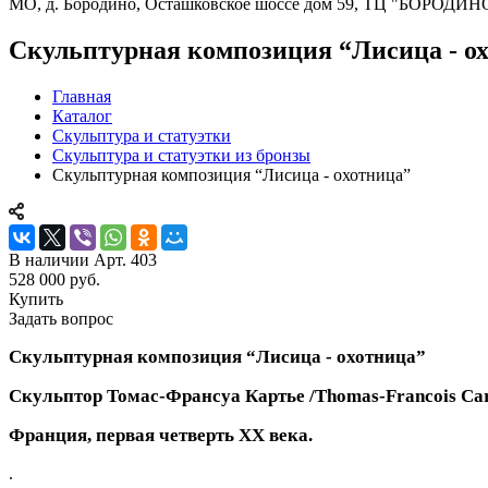
МО, д. Бородино, Осташковское шоссе дом 59, ТЦ "БОРОДИН
Скульптурная композиция “Лисица - о
Главная
Каталог
Скульптура и статуэтки
Скульптура и статуэтки из бронзы
Скульптурная композиция “Лисица - охотница”
В наличии
Арт.
403
528 000 руб.
Купить
Задать вопрос
Скульптурная композиция “Лисица - охотница”
Скульптор Томас-Франсуа Картье /Thomas-Francois Carti
Франция, первая четверть XX века.
.