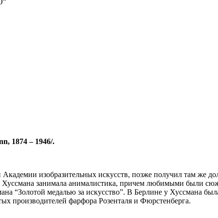
О"
, 1874 – 1946/.
Академии изобразительных искусств, позже получил там же дол
ве Хуссмана занимала анималистика, причем любимыми были сю
ана “Золотой медалью за искусство”. В Берлине у Хуссмана была
тых производителей фарфора Розенталя и Фюрстенберга.