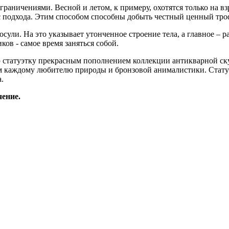
раничениями. Весной и летом, к примеру, охотятся только на вз
с подхода. Этим способом способны добыть честный ценный тро
сули. На это указывает утонченное строение тела, а главное – 
ов - самое время заняться собой.
статуэтку прекрасным пополнением коллекции антикварной ску
м каждому любителю природы и бронзовой анималистики. Статуэ
.
чение.