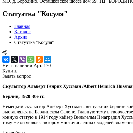
МО, д. Бородино, Осташковское шоссе дом 59, ТЦ "БОРОДИН
Статуэтка "Косуля"
Главная
Каталог
Архив
Статуэтка "Косуля"
Нет в наличии
Арт.
170
Купить
Задать вопрос
Скульптор Альберт Генрих Хуссман /Albert Heinrich Hussmann
Берлин, 1920-30е гг.
Немецкий скульптор Альберт Хуссман - выпускник берлинской 
выставлялся на Берлинском Салоне. Главную тему в творчест
конную статую в 1914 году кайзер Вильгельм II наградил Хуссм
тому же он являлся автором многочисленных моделей знамени
Подробнее