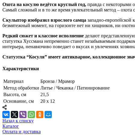
Охота на косулю ведётся круглый год,
правда с некоторыми ог
Самый сложный и в то же время увлекательный метод – охота 
Скульптор изобразил взрослого самца
западно-европейской ко
безмятежный момент, на горизонте нет ни хищников, ни охотник
Редкий сюжет и классное исполнение
делают представленную 
статуэтка Хуссмана непременно станет незабываемым подарко
интерьера, ненавязчиво поведает о вкусах и увлечениях хозяина
Статуэтка “Косуля” имеет антикварное, коллекционное зна
Характеристики
Материал
Бронза / Мрамор
Метод обработки
Литье / Чеканка / Патинирование
Высота, см
21,5
Основание, см
20 х 12
Назад к списку
Каталог
Оплата и доставка